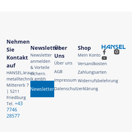
Nehmen
Newsletter
Über
Shop
Sie
Newsletter
Uns
Mein Konto
Kontakt
anmelden
Über uns
Versandkosten
auf
& Vorteile
AGB
Zahlungsarten
HANSEL.kraus
sichern.
metalltechnik gmbh
Impressum
Widerrufsbelehrung
Mittererb 7
Newsletter
Datenschutzerklärung
| 5211
Friedburg
+43
Tel.
7746
28577