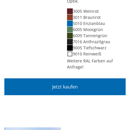
Optik.
3005 Weinrot
3011 Braunrot
5010 Enzianblau
6005 Moosgrün
6009 Tannengrün
7016 Anthrazitgrau
9005 Tiefschwarz
9010 Reinweiß
Weitere RAL Farben auf
Anfrage!
Jetzt kaufen