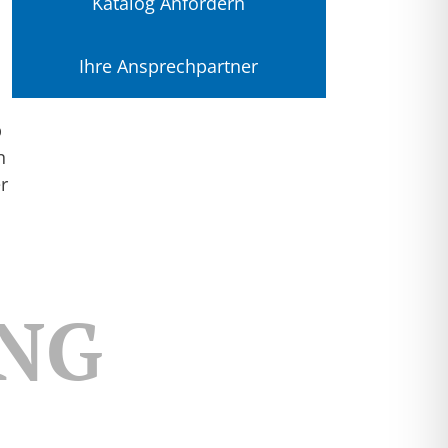
Katalog Anfordern
Ihre Ansprechpartner
b
n
r
NG