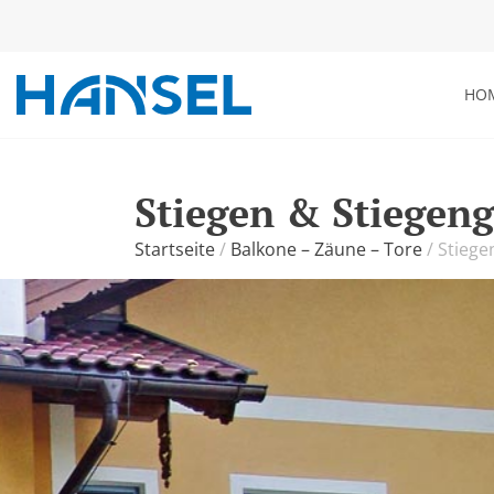
HO
Stiegen & Stiegen
Startseite
/
Balkone – Zäune – Tore
/
Stiege