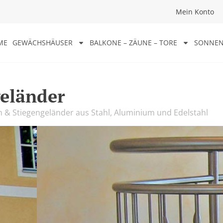
Mein Konto
ME
GEWÄCHSHÄUSER
BALKONE – ZÄUNE – TORE
SONNEN
geländer
n & Stiegengeländer aus Stahl, Aluminium und Edelstahl