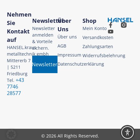
Nehmen
Newsletter
Über
Shop
Sie
Newsletter
Uns
Mein Konto
Kontakt
anmelden
Über uns
Versandkosten
auf
& Vorteile
AGB
Zahlungsarten
HANSEL.kraus
sichern.
metalltechnik gmbh
Impressum
Widerrufsbelehrung
Mittererb 7
Newsletter
Datenschutzerklärung
| 5211
Friedburg
+43
Tel.
7746
28577
© 2026 All Rights Reserved.