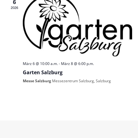
6
2026
März 6 @ 10:00 a.m.
-
März 8 @ 6:00 p.m.
Garten Salzburg
Messe Salzburg
Messezentrum Salzburg, Salzburg