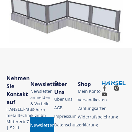
Nehmen
Newsletter
Über
Shop
Sie
Newsletter
Uns
Mein Konto
Kontakt
anmelden
Über uns
Versandkosten
auf
& Vorteile
AGB
Zahlungsarten
HANSEL.kraus
sichern.
metalltechnik gmbh
Impressum
Widerrufsbelehrung
Mittererb 7
Newsletter
Datenschutzerklärung
| 5211