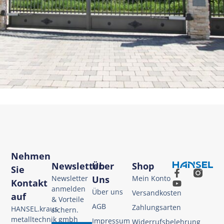
Nehmen
Newsletter
Über
Shop
Sie
Newsletter
Uns
Mein Konto
Kontakt
anmelden
Über uns
Versandkosten
auf
& Vorteile
AGB
Zahlungsarten
HANSEL.kraus
sichern.
metalltechnik gmbh
Impressum
Widerrufsbelehrung