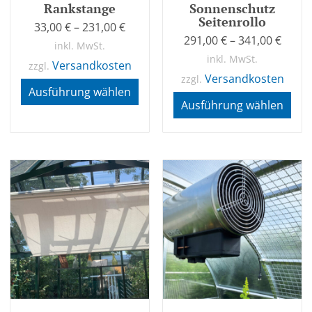
Rankstange
Sonnenschutz
Seitenrollo
33,00
€
–
231,00
€
291,00
€
–
341,00
€
inkl. MwSt.
inkl. MwSt.
Versandkosten
zzgl.
Versandkosten
zzgl.
Ausführung wählen
Ausführung wählen