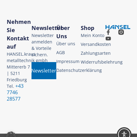
Nehmen
Newsletter
Über
Shop
Sie
Newsletter
Uns
Mein Konto
Kontakt
anmelden
Über uns
Versandkosten
auf
& Vorteile
AGB
Zahlungsarten
HANSEL.kraus
sichern.
metalltechnik gmbh
Impressum
Widerrufsbelehrung
Mittererb 7
Newsletter
Datenschutzerklärung
| 5211
Friedburg
+43
Tel.
7746
28577