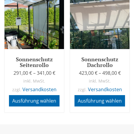
Sonnenschutz
Sonnenschutz
Seitenrollo
Dachrollo
291,00
€
–
341,00
€
423,00
€
–
498,00
€
inkl. MwSt.
inkl. MwSt.
Versandkosten
Versandkosten
zzgl.
zzgl.
Ausführung wählen
Ausführung wählen