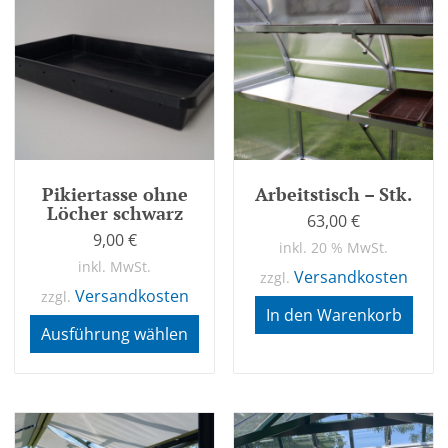
Pikiertasse ohne
Arbeitstisch – Stk.
Löcher schwarz
63,00
€
9,00
€
inkl. 20 % MwSt.
inkl. MwSt.
Versandkosten
zzgl.
Versandkosten
zzgl.
In den Warenkorb
Ausführung wählen