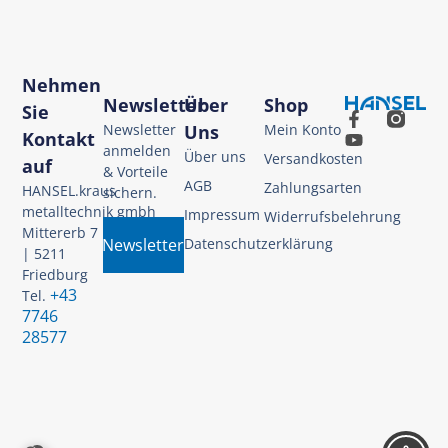
Nehmen
Newsletter
Über
Shop
Sie
Newsletter
Uns
Mein Konto
Kontakt
anmelden
Über uns
Versandkosten
auf
& Vorteile
AGB
Zahlungsarten
HANSEL.kraus
sichern.
metalltechnik gmbh
Impressum
Widerrufsbelehrung
Mittererb 7
Newsletter
Datenschutzerklärung
| 5211
Friedburg
+43
Tel.
7746
28577