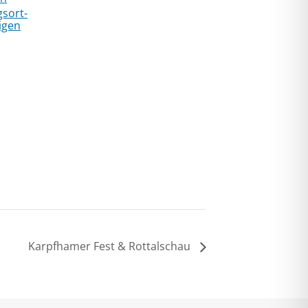
gsort-
igen
Karpfhamer Fest & Rottalschau