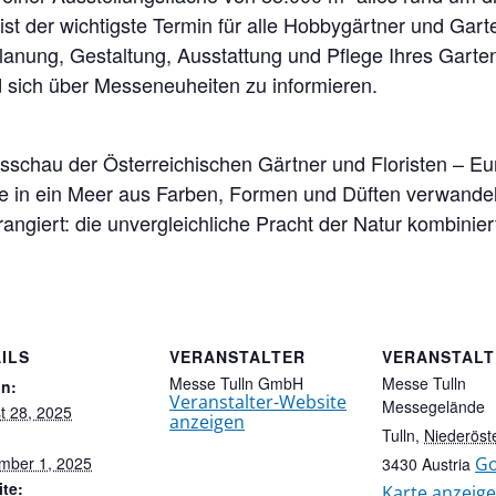
st der wichtigste Termin für alle Hobbygärtner und Garte
anung, Gestaltung, Ausstattung und Pflege Ihres Garten
 sich über Messeneuheiten zu informieren.
gsschau der Österreichischen Gärtner und Floristen – E
e in ein Meer aus Farben, Formen und Düften verwande
angiert: die unvergleichliche Pracht der Natur kombiniert
ILS
VERANSTALTER
VERANSTAL
Messe Tulln GmbH
Messe Tulln
n:
Veranstalter-Website
Messegelände
t 28, 2025
anzeigen
Tulln
,
Niederöst
:
mber 1, 2025
Go
3430
Austria
te:
Karte anzeig