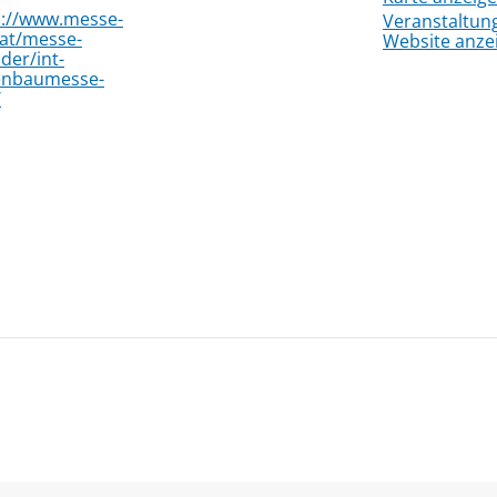
s://www.messe-
Veranstaltun
.at/messe-
Website anze
der/int-
enbaumesse-
/