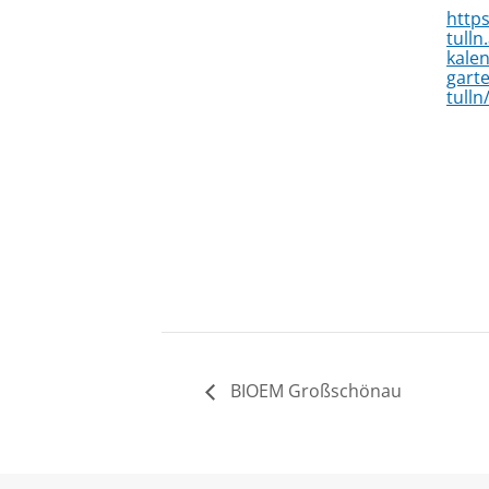
http
tulln
kalen
gart
tulln
BIOEM Großschönau